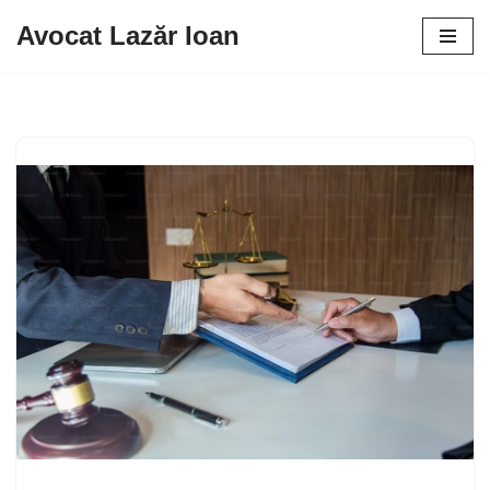
Avocat Lazăr Ioan
Sari
la
conținut