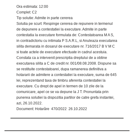
Ora estimata: 12:00
Complet: C2
Tip solutie: Admite in parte cererea
Solutia pe scurt: Respinge cererea de repunere in termenul
de depunere a contestatiei la executare. Admite in parte
contestatia la executare formulata de: Contestatoarea M A S,
in contradictoriu cu intimata P S.A.R.L, si Anuleaza executarea
silita demarata in dosarul de executare nr. 716/2017 B V M C
si toate actele de executare efectuate in cadrul acestuia.
Constata ca a intervenit prescriptia dreptului de a obtine
executarea silita a C de credit nr. 001/08.08.2008. Dispune sa
se restituite contestatoarei, dupa ramanerea definitiva a
hotararii de admitere a contestatiei la executare, suma de 645
lei, reprezentand taxa de timbru aferenta contestatiei la
executare. Cu drept de apel in termen de 10 zile de la
comunicare, apel ce se va depune la J T. Pronuntata prin
punerea solutiei la dispozitia partilor de catre grefa instantei,
azi, 26.10.2022.
Document: Hotarâre 470/2022 26.10.2022