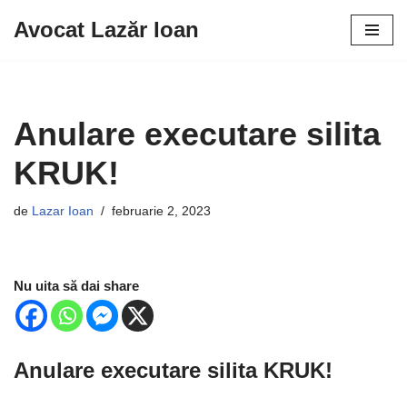
Avocat Lazăr Ioan
Sari
la
conținut
Anulare executare silita
KRUK!
de
Lazar Ioan
februarie 2, 2023
Nu uita să dai share
Anulare executare silita KRUK!