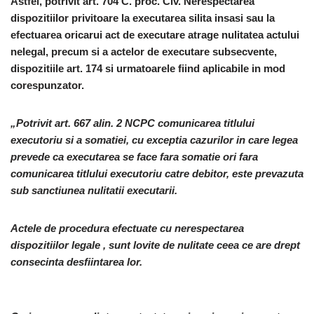
Astfel, potrivit art. 704 C. proc. Civ. Nerespectarea
dispozitiilor privitoare la executarea silita insasi sau la
efectuarea oricarui act de executare atrage nulitatea actului
nelegal, precum si a actelor de executare subsecvente,
dispozitiile art. 174 si urmatoarele fiind aplicabile in mod
corespunzator.
„Potrivit art. 667 alin. 2 NCPC comunicarea titlului
executoriu si a somatiei, cu exceptia cazurilor in care legea
prevede ca executarea se face fara somatie ori fara
comunicarea titlului executoriu catre debitor, este prevazuta
sub sanctiunea nulitatii executarii.
Actele de procedura efectuate cu nerespectarea
dispozitiilor legale , sunt lovite de nulitate ceea ce are drept
consecinta desfiintarea lor.