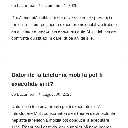
de
Lazar Ioan
octombrie 31, 2025
Două executări silite consecutive și efectele prescripției
împlinite – cum poți opri o executare nelegală! Ce trebuie
să știi despre prescripția executării silite Mulți debitori se
confruntă cu situații în care, după ani de zile…
Datoriile la telefonia mobilă pot fi
executate silit?
de
Lazar Ioan
august 30, 2025
Datoriile la telefonia mobilă pot fi executate silit?
Introducere Mulți consumatori se întreabă dacă facturile
neplătite la telefonia mobilă pot conduce la executare
silită. Răspunsul este da, dar numai după parcurgerea