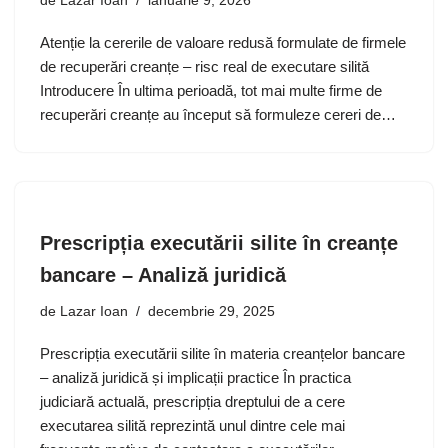
de
Lazar Ioan
ianuarie 9, 2026
Atenție la cererile de valoare redusă formulate de firmele
de recuperări creanțe – risc real de executare silită
Introducere În ultima perioadă, tot mai multe firme de
recuperări creanțe au început să formuleze cereri de…
Prescripția executării silite în creanțe
bancare – Analiză juridică
de
Lazar Ioan
decembrie 29, 2025
Prescripția executării silite în materia creanțelor bancare
– analiză juridică și implicații practice În practica
judiciară actuală, prescripția dreptului de a cere
executarea silită reprezintă unul dintre cele mai