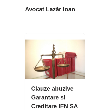
Avocat Lazăr Ioan
Sari
la
conținut
Clauze abuzive
Garantare si
Creditare IFN SA