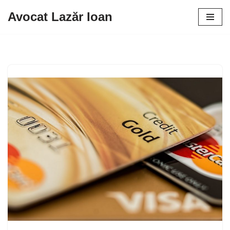
Avocat Lazăr Ioan
Sari
la
conținut