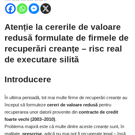
Atenție la cererile de valoare
redusă formulate de firmele de
recuperări creanțe – risc real
de executare silită
Introducere
În ultima perioadă, tot mai multe firme de recuperări creanțe au
început să formuleze
cereri de valoare redusă
pentru
recuperarea unor datorii provenite din
contracte de credit
foarte vechi (2003–2010)
.
Problema majoră este că multe dintre aceste creanțe sunt, în
realitate,
prescrise
, adică nu mai pot fi recuperate legal – însă