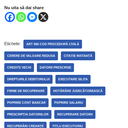
Nu uita să dai share
Etichete:
ART 666 COD PROCEDURĂ CIVILĂ
CERERE DE VALOARE REDUSA
CITAȚIE INSTANȚĂ
CREDITE VECHI
DATORII PRESCRISE
DREPTURILE DEBITORULUI
EXECUTARE SILITA
FIRME DE RECUPERARE
HOTĂRÂRE JUDECĂTOREASCĂ
POPRIRE CONT BANCAR
POPRIRE SALARIU
PRESCRIPȚIA DATORIILOR
RECUPERARE DATORII
RECUPERĂRI CREANȚE
TITLU EXECUTORIU