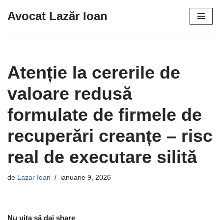
Avocat Lazăr Ioan
Sari
la
conținut
Atenție la cererile de
valoare redusă
formulate de firmele de
recuperări creanțe – risc
real de executare silită
de
Lazar Ioan
ianuarie 9, 2026
Nu uita să dai share