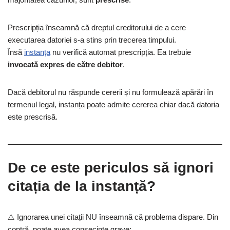
Prescripția înseamnă că dreptul creditorului de a cere
executarea datoriei s-a stins prin trecerea timpului.
Însă
instanța
nu verifică automat prescripția. Ea trebuie
invocată expres de către debitor
.
Dacă debitorul nu răspunde cererii și nu formulează apărări în
termenul legal, instanța poate admite cererea chiar dacă datoria
este prescrisă.
De ce este periculos să ignori
citația de la instanță?
⚠️ Ignorarea unei citații NU înseamnă că problema dispare. Din
contră, poate avea consecințe grave: