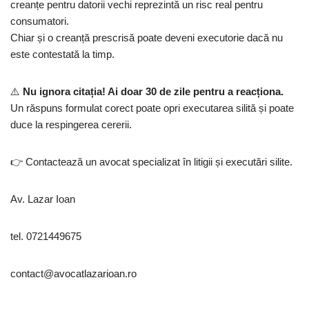
creanțe pentru datorii vechi reprezintă un risc real pentru
consumatori.
Chiar și o creanță prescrisă poate deveni executorie dacă nu
este contestată la timp.
⚠️
Nu ignora citația! Ai doar 30 de zile pentru a reacționa.
Un răspuns formulat corect poate opri executarea silită și poate
duce la respingerea cererii.
👉 Contactează un avocat specializat în litigii și executări silite.
Av. Lazar Ioan
tel. 0721449675
contact@avocatlazarioan.ro