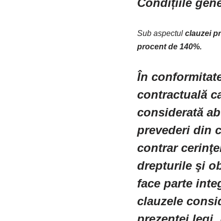
Condițiile gene
Sub aspectul
clauzei pr
procent de 140%.
În conformitate
contractuală c
considerată ab
prevederi din 
contrar cerinţe
drepturile şi ob
face parte inte
clauzele consid
prezentei legi,