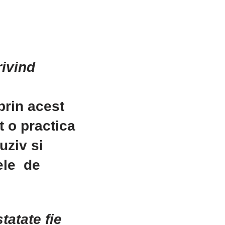
rivind
prin acest
t o practica
uziv si
tele de
tatate fie