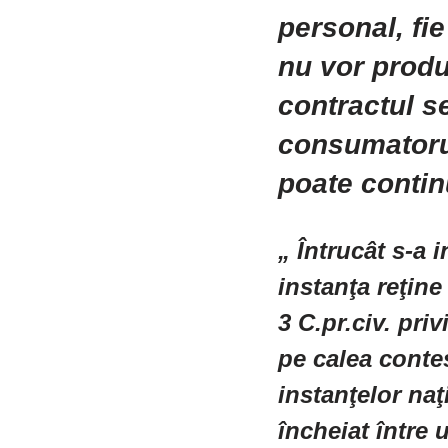
personal, fie
nu vor produ
contractul s
consumatoru
poate contin
„ Întrucât s-a 
instanţa reţine
3 C.pr.civ. pri
pe calea conte
instanţelor naţ
încheiat între