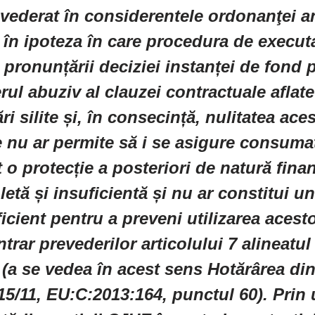
vederat în considerentele ordonanţei an
în ipoteza în care procedura de executar
a pronunțării deciziei instanței de fond 
rul abuziv al clauzei contractuale aflate
ri silite și, în consecință, nulitatea ace
e nu ar permite să i se asigure consuma
 o protecție a posteriori de natură finan
tă și insuficientă și nu ar constitui un
ficient pentru a preveni utilizarea acest
trar prevederilor articolului 7 alineatul 
 (a se vedea în acest sens Hotărârea din
15/11, EU:C:2013:164, punctul 60). Prin 