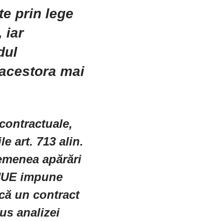
te prin lege
 iar
dul
acestora mai
 contractuale,
e art. 713 alin.
semenea apărări
 CJUE impune
acă un contract
us analizei