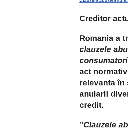
Clauzele abuzive sanct
Creditor act
Romania a tr
clauzele abu
consumatori
act normativ 
relevanta în 
anularii div
credit.
”
Clauzele ab