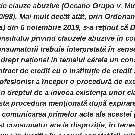
de clauze abuzive (Oceano Grupo v. Mu
/98). Mai mult decât atât, prin Ordonan
 din 6 noiembrie 2019, s-a reţinut că D
siliului privind clauzele abuzive în co
onsumatorii trebuie interpretată în sen
drept național în temeiul căreia un co
tract de credit cu o instituție de credit
ofesionist a început o procedură de exe
in dreptul de a invoca existența unor c
sta procedura menționată după expirar
a comunicarea primelor acte ale acestei
t consumator are la dispoziție, în teme