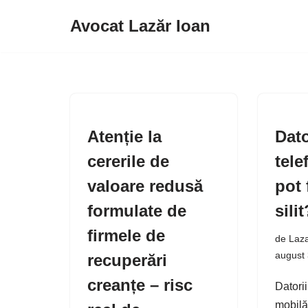
Avocat Lazăr Ioan
Sari
la
conținut
Atenție la
Dato
cererile de
tele
valoare redusă
pot 
formulate de
silit
firmele de
de
Laza
august
recuperări
creanțe – risc
Datorii
mobilă