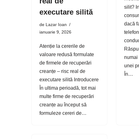
real de
silit? 
executare silită
consum
dacă fa
de
Lazar Ioan
ianuarie 9, 2026
telefo
conduc
Atenție la cererile de
Răspun
valoare redusă formulate
numai 
de firmele de recuperări
unei pr
creanțe – risc real de
În…
executare silită Introducere
În ultima perioadă, tot mai
multe firme de recuperări
creanțe au început să
formuleze cereri de…