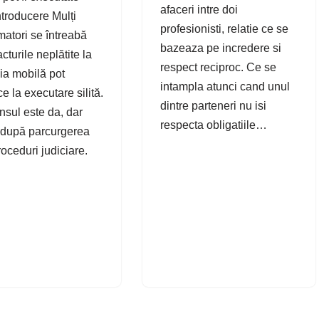
afaceri intre doi
Introducere Mulți
profesionisti, relatie ce se
atori se întreabă
bazeaza pe incredere si
cturile neplătite la
respect reciproc. Ce se
nia mobilă pot
intampla atunci cand unul
e la executare silită.
dintre parteneri nu isi
sul este da, dar
respecta obligatiile…
după parcurgerea
oceduri judiciare.