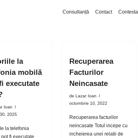
Consultanță
Contact
Contesta
riile la
Recuperarea
fonia mobilă
Facturilor
fi executate
Neincasate
?
de
Lazar Ioan
octombrie 10, 2022
r Ioan
 30, 2025
Recuperarea facturilor
neincasate Totul incepe cu
le la telefonia
incheierea unei relatii de
 pot fi executate