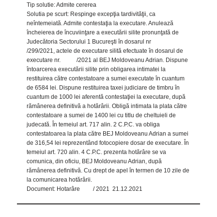
Tip solutie: Admite cererea
Solutia pe scurt: Respinge excepţia tardivităţii, ca
neîntemeiată. Admite contestaţia la executare. Anulează
încheierea de încuviinţare a executării silite pronunţată de
Judecătoria Sectorului 1 Bucureşti în dosarul nr
/299/2021, actele de executare silită efectuate în dosarul de
executare nr. /2021 al BEJ Moldoveanu Adrian. Dispune
întoarcerea executării silite prin obligarea intimatei la
restituirea către contestatoare a sumei executate în cuantum
de 6584 lei. Dispune restituirea taxei judiciare de timbru în
cuantum de 1000 lei aferentă contestaţiei la executare, după
rămânerea definitivă a hotărârii. Obligă intimata la plata către
contestatoare a sumei de 1400 lei cu titlu de cheltuieli de
judecată. În temeiul art. 717 alin. 2 C.P.C. va obliga
contestatoarea la plata către BEJ Moldoveanu Adrian a sumei
de 316,54 lei reprezentând fotocopiere dosar de executare. În
temeiul art. 720 alin. 4 C.P.C. prezenta hotărâre se va
comunica, din oficiu, BEJ Moldoveanu Adrian, după
rămânerea definitivă. Cu drept de apel în termen de 10 zile de
la comunicarea hotărârii.
Document: Hotarâre / 2021 21.12.2021