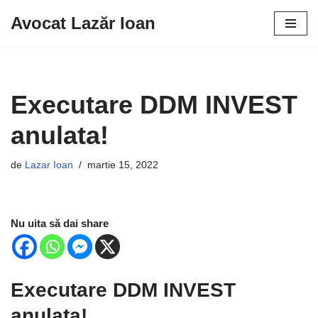
Avocat Lazăr Ioan
Sari
la
conținut
Executare DDM INVEST
anulata!
de
Lazar Ioan
martie 15, 2022
Nu uita să dai share
Executare DDM INVEST
anulata!