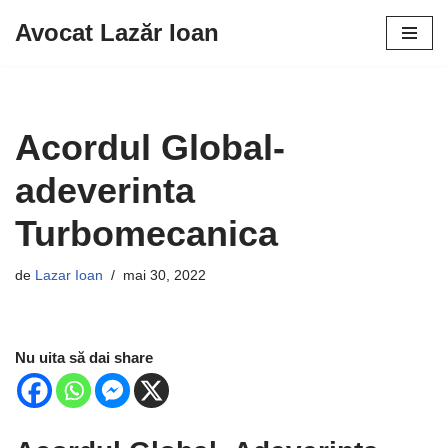
Avocat Lazăr Ioan
Sari
la
conținut
Acordul Global-
adeverinta
Turbomecanica
de
Lazar Ioan
mai 30, 2022
Nu uita să dai share