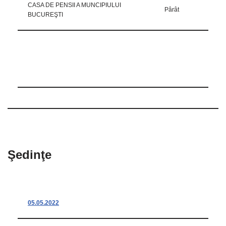
CASA DE PENSII A MUNCIPIULUI
Pârât
BUCUREŞTI
Şedinţe
05.05.2022