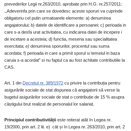
prevederilor Legii nr.263/2010, aprobate prin H.G. nr.257/2011:
,,Adeverinfa prin care se dovedesc aceste sporuri va cuprinde
obligatoriu cel putin urmatoarele elemente: a) denumirea
angajatorului; b) datele de identificare a persoanei; c) perioada in
care s-a desfa urat activitatea, cu indicarea datei de incepere i
de incetare a acesteia; d) functia, meseria sau specialitatea
exercitata;
e)
denumirea sporurilor, procentul sau suma
acordata; f) perioada in care a primit sporul s
i
temeiul in baza
caruia s-a acordat” si nu faptul ca au fost achitate contributiile la
CAS.
Art. 1 din
Decretul nr. 389/1972
cu privire la contribuția pentru
asigurările sociale de stat dispunea că angajatorii să verse la
bugetul asigurărilor sociale de stat o contribuție de 15 % asupra
câștigului brut realizat de personalul lor salariat.
Principiul contributivității
este reiterat atât în Legea nr.
19/2000, prin art. 2 lit. e) cât și în Legea nr. 263/2010, prin art. 2