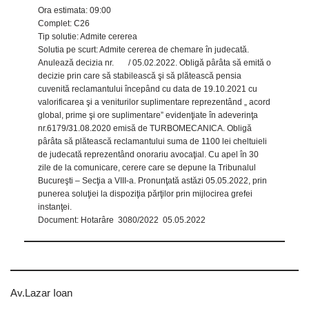
Ora estimata: 09:00
Complet: C26
Tip solutie: Admite cererea
Solutia pe scurt: Admite cererea de chemare în judecată.
Anulează decizia nr. / 05.02.2022. Obligă pârâta să emită o
decizie prin care să stabilească şi să plătească pensia
cuvenită reclamantului începând cu data de 19.10.2021 cu
valorificarea şi a veniturilor suplimentare reprezentând „ acord
global, prime şi ore suplimentare” evidenţiate în adeverinţa
nr.6179/31.08.2020 emisă de TURBOMECANICA. Obligă
pârâta să plătească reclamantului suma de 1100 lei cheltuieli
de judecată reprezentând onorariu avocaţial. Cu apel în 30
zile de la comunicare, cerere care se depune la Tribunalul
Bucureşti – Secţia a VIII-a. Pronunţată astăzi 05.05.2022, prin
punerea soluţiei la dispoziţia părţilor prin mijlocirea grefei
instanţei.
Document: Hotarâre 3080/2022 05.05.2022
Av.Lazar Ioan