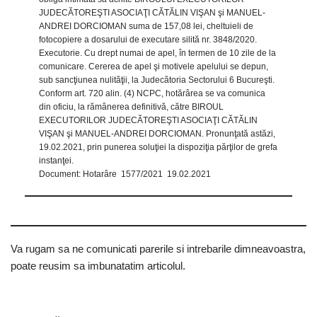
JUDECĂTOREŞTI ASOCIAŢI CĂTĂLIN VIŞAN şi MANUEL-
ANDREI DORCIOMAN suma de 157,08 lei, cheltuieli de
fotocopiere a dosarului de executare silită nr. 3848/2020.
Executorie. Cu drept numai de apel, în termen de 10 zile de la
comunicare. Cererea de apel şi motivele apelului se depun,
sub sancţiunea nulităţii, la Judecătoria Sectorului 6 Bucureşti.
Conform art. 720 alin. (4) NCPC, hotărârea se va comunica
din oficiu, la rămânerea definitivă, către BIROUL
EXECUTORILOR JUDECĂTOREŞTI ASOCIAŢI CĂTĂLIN
VIŞAN şi MANUEL-ANDREI DORCIOMAN. Pronunţată astăzi,
19.02.2021, prin punerea soluţiei la dispoziţia părţilor de grefa
instanţei.
Document: Hotarâre 1577/2021 19.02.2021
Va rugam sa ne comunicati parerile si intrebarile dimneavoastra,
poate reusim sa imbunatatim articolul.