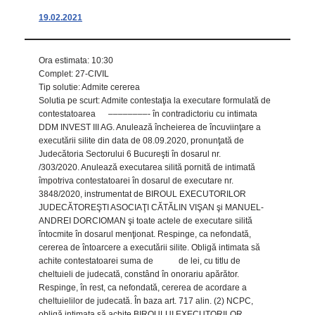
19.02.2021
Ora estimata: 10:30
Complet: 27-CIVIL
Tip solutie: Admite cererea
Solutia pe scurt: Admite contestaţia la executare formulată de
contestatoarea ––––––––- în contradictoriu cu intimata
DDM INVEST III AG. Anulează încheierea de încuviinţare a
executării silite din data de 08.09.2020, pronunţată de
Judecătoria Sectorului 6 Bucureşti în dosarul nr.
/303/2020. Anulează executarea silită pornită de intimată
împotriva contestatoarei în dosarul de executare nr.
3848/2020, instrumentat de BIROUL EXECUTORILOR
JUDECĂTOREŞTI ASOCIAŢI CĂTĂLIN VIŞAN şi MANUEL-
ANDREI DORCIOMAN şi toate actele de executare silită
întocmite în dosarul menţionat. Respinge, ca nefondată,
cererea de întoarcere a executării silite. Obligă intimata să
achite contestatoarei suma de de lei, cu titlu de
cheltuieli de judecată, constând în onorariu apărător.
Respinge, în rest, ca nefondată, cererea de acordare a
cheltuielilor de judecată. În baza art. 717 alin. (2) NCPC,
obligă intimata să achite BIROULUI EXECUTORILOR