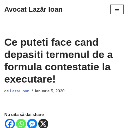
Avocat Lazăr Ioan
Sari
la
conținut
Ce puteti face cand
depasiti termenul de a
formula contestatie la
executare!
de
Lazar Ioan
ianuarie 5, 2020
Nu uita să dai share