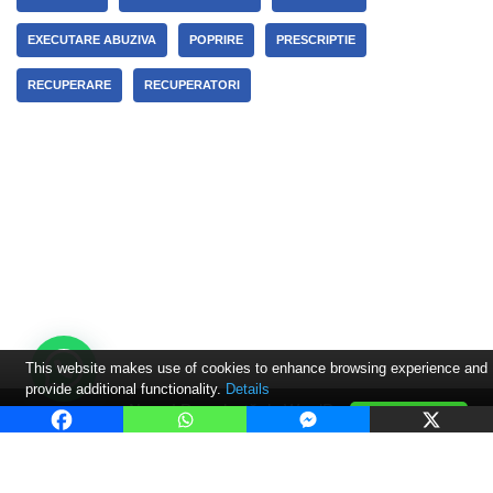
EXECUTARE ABUZIVA
POPRIRE
PRESCRIPTIE
RECUPERARE
RECUPERATORI
This website makes use of cookies to enhance browsing experience and
provide additional functionality.
Details
Neve
| Propulsată de
WordPress
Allow cookies