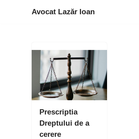
Avocat Lazăr Ioan
Sari
la
conținut
Prescriptia
Dreptului de a
cerere